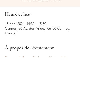
Heure et lieu
13 déc. 2024, 14:30 – 15:30
Cannes, 26 Av. des Arlucs, 06400 Cannes,
France
À propos de l'événement
Pierre et le loup, Orchestre National de 
Cannes
Partager cet événement