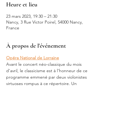
Heure et lieu
23 mars 2023, 19:30 – 21:30
Nancy, 3 Rue Victor Poirel, 54000 Nancy,
France
À propos de l'événement
Opéra National de Lorraine
Avant le concert néo-classique du mois 
d’avril, le classicisme est à l’honneur de ce 
programme emmené par deux violonistes 
virtuoses rompus à ce répertoire. Un 
classicisme qui donne voix aux Lumières qui 
à cette époque engagent l’Europe sur le 
chemin de sa modernité.