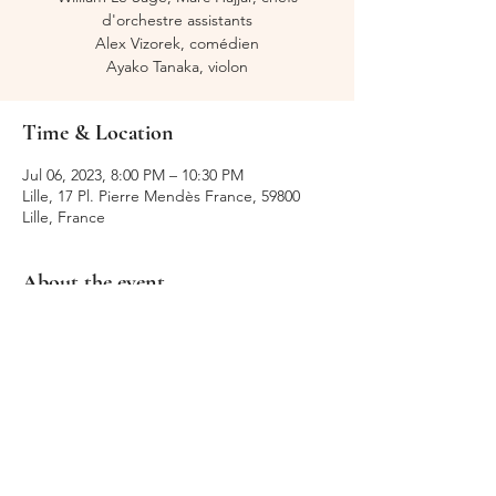
d'orchestre assistants
Alex Vizorek, comédien
Ayako Tanaka, violon
Time & Location
Jul 06, 2023, 8:00 PM – 10:30 PM
Lille, 17 Pl. Pierre Mendès France, 59800
Lille, France
About the event
Les Nuits d'été - ONLille
Share this event