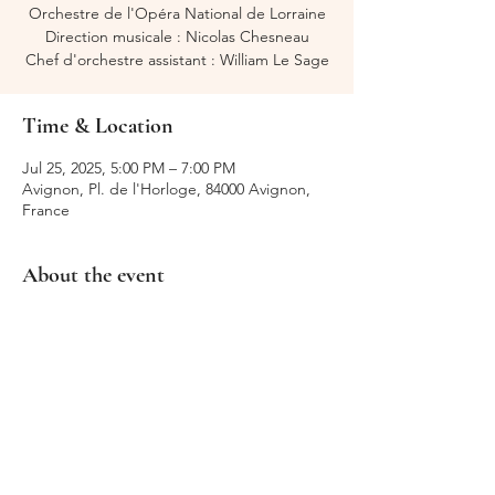
Orchestre de l'Opéra National de Lorraine
Direction musicale : Nicolas Chesneau
Chef d'orchestre assistant : William Le Sage
Time & Location
Jul 25, 2025, 5:00 PM – 7:00 PM
Avignon, Pl. de l'Horloge, 84000 Avignon,
France
About the event
https://festival-avignon.com/fr/edition-
2025/programmation/les-incredules-
351474#section-infos
Share this event